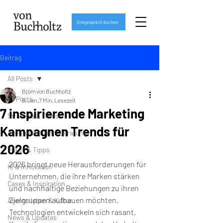
Erstgespräch buchen
Beitrag
All Posts
Björn von Buchholtz
All Posts
9. Jan.
7 Min. Lesezeit
7 inspirierende Marketing
Strategie & Trends
Kampagnen Trends für
Agenturwahl und Beratung
2026
Praxis & Tipps
2026 bringt neue Herausforderungen für 
KI & Innovation
Unternehmen, die ihre Marken stärken 
Cases & Inspiration
und nachhaltige Beziehungen zu ihren 
Zielgruppen aufbauen möchten. 
Agenturleben & Kultur
Technologien entwickeln sich rasant, 
News & Updates