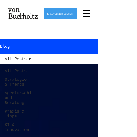
Erstgespräch buchen
Blog
All Posts
All Posts
Strategie
& Trends
Agenturwahl
und
Beratung
Praxis &
Tipps
KI &
Innovation