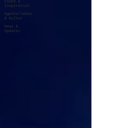
Cases &
Inspiration
Agenturleben
& Kultur
News &
Updates