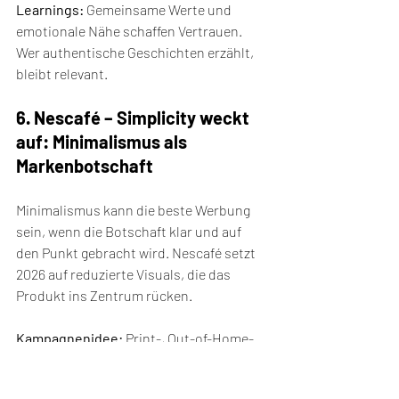
Learnings:
 Gemeinsame Werte und 
emotionale Nähe schaffen Vertrauen. 
Wer authentische Geschichten erzählt, 
bleibt relevant.
6. Nescafé – Simplicity weckt 
auf: Minimalismus als 
Markenbotschaft
Minimalismus kann die beste Werbung 
sein, wenn die Botschaft klar und auf 
den Punkt gebracht wird. Nescafé setzt 
2026 auf reduzierte Visuals, die das 
Produkt ins Zentrum rücken.
Kampagnenidee:
 Print-, Out-of-Home- 
und Social-Media-Kampagnen mit klaren 
Linien, wenigen Farben und Fokus auf 