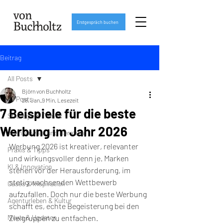
Erstgespräch buchen
Beitrag
All Posts
Björn von Buchholtz
All Posts
28. Jan.
9 Min. Lesezeit
7 Beispiele für die beste
Strategie & Trends
Werbung im Jahr 2026
Agenturwahl und Beratung
Werbung 2026 ist kreativer, relevanter 
Praxis & Tipps
und wirkungsvoller denn je. Marken 
KI & Innovation
stehen vor der Herausforderung, im 
stetig wachsenden Wettbewerb 
Cases & Inspiration
aufzufallen. Doch nur die beste Werbung 
Agenturleben & Kultur
schafft es, echte Begeisterung bei den 
News & Updates
Zielgruppen zu entfachen.