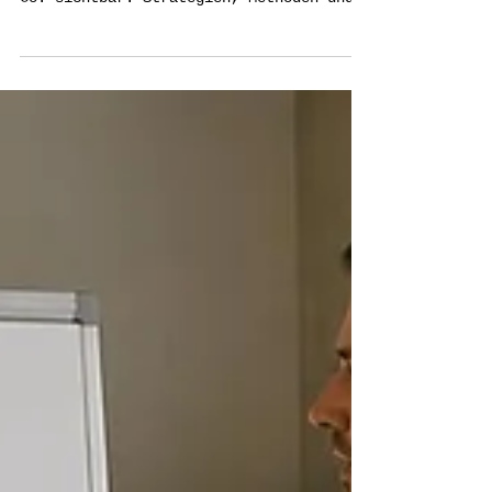
Suchsystemen 2026
GEO Agentur für KI-Suchoptimierung: So
wird Ihre Marke in ChatGPT, Perplexity &
Co. sichtbar. Strategien, Methoden und
Praxis-Tipps.