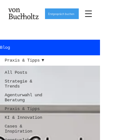
Erstgespräch buchen
Blog
Praxis & Tipps
All Posts
Strategie &
Trends
Agenturwahl und
Beratung
Praxis & Tipps
KI & Innovation
Cases &
Inspiration