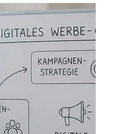
Agentur Digitales Marketing:
Strategie & Umsetzung 2026
Wie eine Agentur für digitales Marketing
Ihre Marke strategisch ausbaut: Von
Kanälen über KI-Tools bis zur messbaren
Performance.