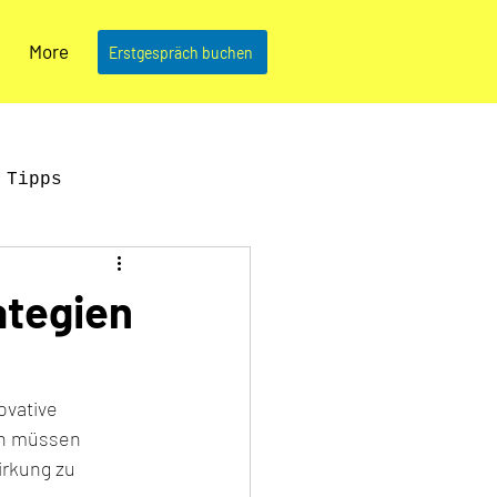
More
Erstgespräch buchen
 Tipps
News & Updates
ategien
ovative 
en müssen 
rkung zu 