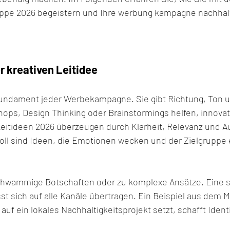
ruppe 2026 begeistern und Ihre werbung kampagne nachhalt
r kreativen Leitidee
Fundament jeder Werbekampagne. Sie gibt Richtung, Ton un
ps, Design Thinking oder Brainstormings helfen, innovat
Leitideen 2026 überzeugen durch Klarheit, Relevanz und Aut
ll sind Ideen, die Emotionen wecken und der Zielgruppe 
chwammige Botschaften oder zu komplexe Ansätze. Eine st
sst sich auf alle Kanäle übertragen. Ein Beispiel aus dem M
f ein lokales Nachhaltigkeitsprojekt setzt, schafft Identi