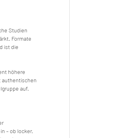
che Studien 
ärkt. Formate 
 ist die 
ent höhere 
t authentischen 
lgruppe auf.
r 
n – ob locker, 