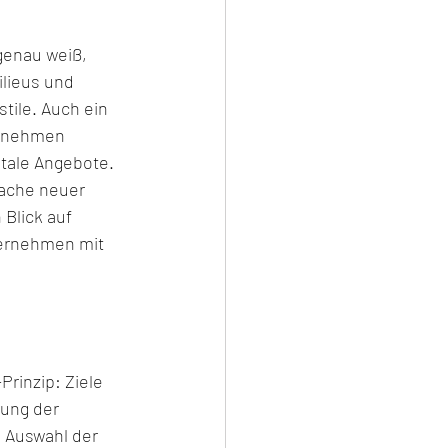
genau weiß, 
ilieus und 
tile. Auch ein 
ernehmen 
tale Angebote. 
ache neuer 
 Blick auf 
ternehmen mit 
rinzip: Ziele 
rung der 
 Auswahl der 