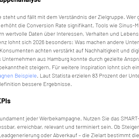
teht und fällt mit dem Verständnis der Zielgruppe. Wer 
, erhöht die Conversion Rate signifikant. Tools wie Sinus-M
ern wertvolle Daten über Interessen, Verhalten und Lebenss
rrenz lohnt sich 2026 besonders: Was machen andere Unt
Konsumenten achten verstärkt auf Nachhaltigkeit und digi
es Unternehmen aus Hamburg konnte durch gezielte Anspr
ekanntheit steigern. Für weitere Inspiration lohnt sich ein
gnen Beispiele
. Laut Statista erzielen 83 Prozent der Un
definition bessere Ergebnisse.
KPIs
 Fundament jeder Werbekampagne. Nutzen Sie das SMART-P
essbar, erreichbar, relevant und terminiert sein. Ob Steige
eadgenerierung oder Abverkauf – die Zielart bestimmt die