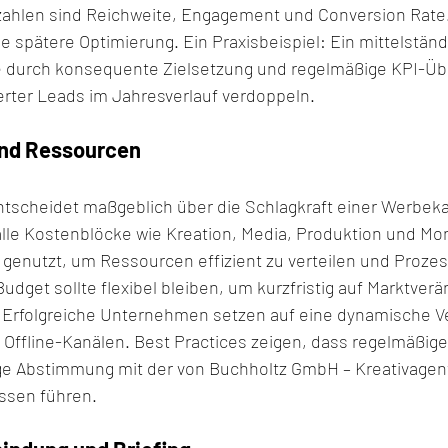
zahlen sind Reichweite, Engagement und Conversion Rate
e spätere Optimierung. Ein Praxisbeispiel: Ein mittelstän
durch konsequente Zielsetzung und regelmäßige KPI-Üb
ierter Leads im Jahresverlauf verdoppeln.
nd Ressourcen
tscheidet maßgeblich über die Schlagkraft einer Werbek
lle Kostenblöcke wie Kreation, Media, Produktion und Mon
 genutzt, um Ressourcen effizient zu verteilen und Prozes
udget sollte flexibel bleiben, um kurzfristig auf Marktver
 Erfolgreiche Unternehmen setzen auf eine dynamische Ve
 Offline-Kanälen. Best Practices zeigen, dass regelmäßig
ge Abstimmung mit der von Buchholtz GmbH – Kreativagen
ssen führen.