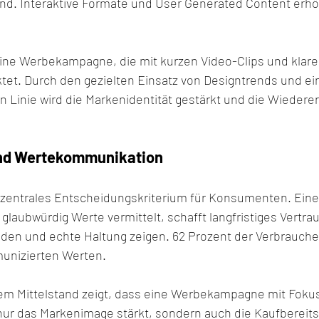
rend. Interaktive Formate und User Generated Content erh
 Eine Werbekampagne, die mit kurzen Video-Clips und klar
tet. Durch den gezielten Einsatz von Designtrends und ei
n Linie wird die Markenidentität gestärkt und die Wiedere
und Wertekommunikation
in zentrales Entscheidungskriterium für Konsumenten. Eine
aubwürdig Werte vermittelt, schafft langfristiges Vertraue
en und echte Haltung zeigen. 62 Prozent der Verbrauche
unizierten Werten.
dem Mittelstand zeigt, dass eine Werbekampagne mit Fokus 
nur das Markenimage stärkt, sondern auch die Kaufbereits