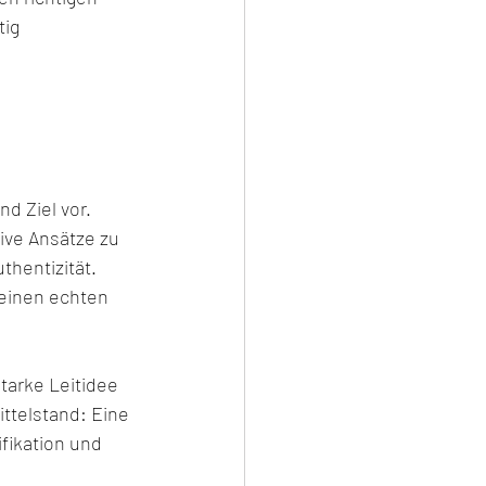
ig 
d Ziel vor. 
ive Ansätze zu 
hentizität. 
einen echten 
arke Leitidee 
ittelstand: Eine 
fikation und 