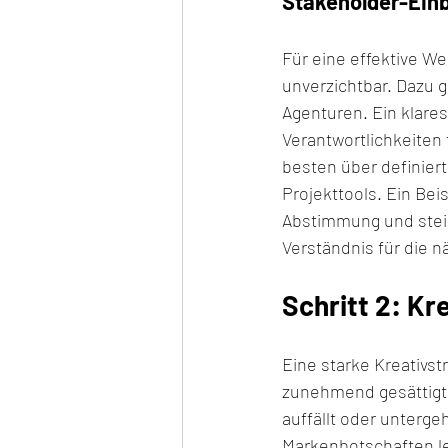
Stakeholder-Einb
Für eine effektive We
unverzichtbar. Dazu 
Agenturen. Ein klares,
Verantwortlichkeiten
besten über definier
Projekttools. Ein Beis
Abstimmung und steig
Verständnis für die n
Schritt 2: Kr
Eine starke Kreativst
zunehmend gesättigte
auffällt oder unterge
Markenbotschaften le