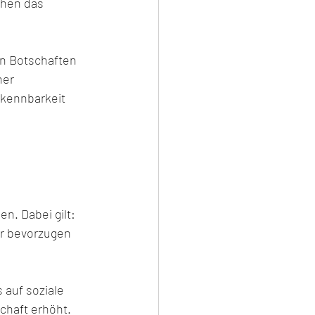
öhen das 
en Botschaften 
ner 
rkennbarkeit 
 
n. Dabei gilt: 
r bevorzugen 
auf soziale 
chaft erhöht. 