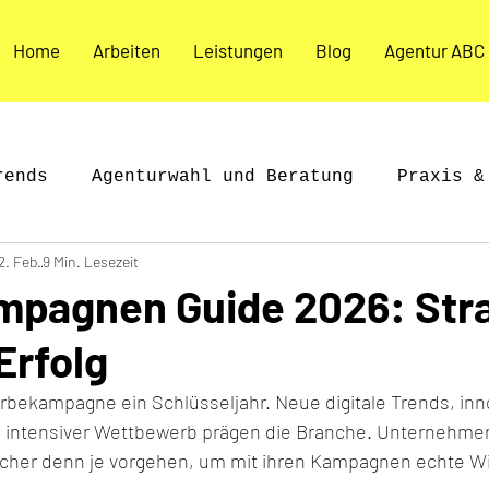
Home
Arbeiten
Leistungen
Blog
Agentur ABC
rends
Agenturwahl und Beratung
Praxis &
2. Feb.
9 Min. Lesezeit
es & Inspiration
Agenturleben & Kultur
pagnen Guide 2026: Str
Erfolg
rbekampagne ein Schlüsseljahr. Neue digitale Trends, inn
n intensiver Wettbewerb prägen die Branche. Unternehm
ischer denn je vorgehen, um mit ihren Kampagnen echte Wi