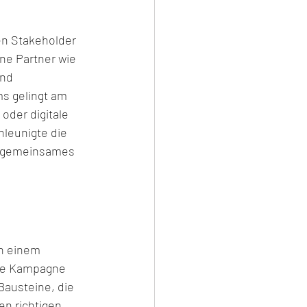
en Stakeholder 
ne Partner wie 
und 
s gelingt am 
der digitale 
hleunigte die 
n gemeinsames 
In einem 
ine Kampagne 
Bausteine, die 
n richtigen 