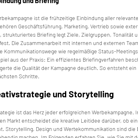
indung und Briefing
rbekampagne ist die frühzeitige Einbindung aller relevant
gehören Geschäftsführung, Marketing, Vertrieb sowie exter
 strukturiertes Briefing legt Ziele, Zielgruppen, Tonalität 
 fest. Die Zusammenarbeit mit internen und externen Team
te Kommunikationswege wie regelmäßige Status-Meetings o
piel aus der Praxis: Ein effizientes Briefingverfahren besc
erte die Qualität der Kampagne deutlich. So entsteht ei
ächsten Schritte.
eativstrategie und Storytelling
rategie ist das Herz jeder erfolgreichen Werbekampagne. 
n Markt entscheidet die kreative Leitidee darüber, ob e
ht. Storytelling, Design und Wertekommunikation sind die 
bendig machen. Im Folgenden erfahren Sie, wie Sie mit de