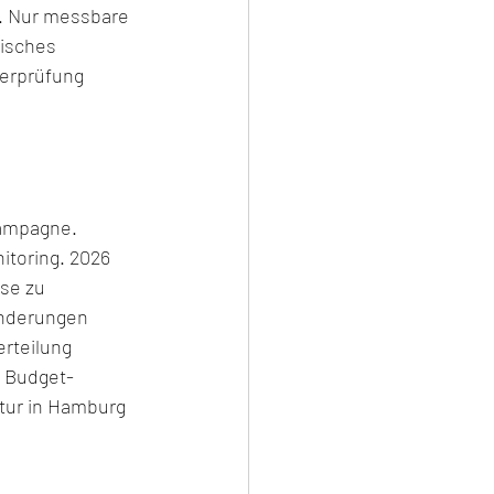
. Nur messbare 
disches 
erprüfung 
ampagne. 
itoring. 2026 
se zu 
änderungen 
rteilung 
e Budget-
tur in Hamburg 