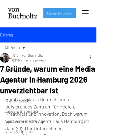
Erstgespräch buchen
Beitrag
All Posts
Björn von Buchholtz
All Posts
5. Feb.
8 Min. Lesezeit
7 Gründe, warum eine Media
Strategie & Trends
Agentur in Hamburg 2026
Agenturwahl und Beratung
unverzichtbar Ist
Praxis & Tipps
Hamburg gilt als Deutschlands 
KI & Innovation
pulsierendes Zentrum für Medien, 
Cases & Inspiration
Kreativität und Innovation. Doch warum 
wird eine Media Agentur aus Hamburg im 
Agenturleben & Kultur
Jahr 2026 für Unternehmen 
News & Updates