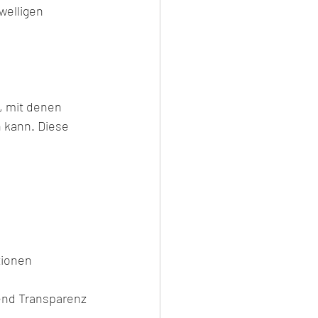
welligen 
, mit denen 
 kann. Diese 
tionen
mend Transparenz 