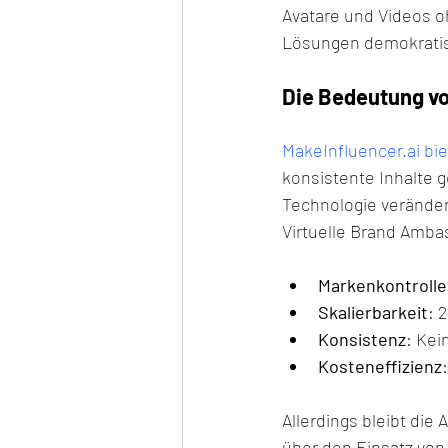
Avatare und Videos o
Lösungen demokratis
Die Bedeutung vo
MakeInfluencer.ai bie
konsistente Inhalte 
Technologie veränder
Virtuelle Brand Amba
Markenkontrolle
Skalierbarkeit
: 
Konsistenz
: Kei
Kosteneffizienz
Allerdings bleibt die
über den Einsatz von