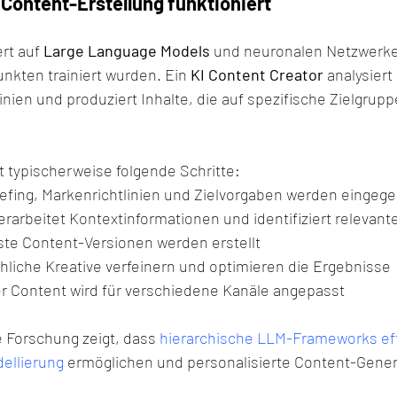
 Content-Erstellung funktioniert
rt auf 
Large Language Models
 und neuronalen Netzwerken
nkten trainiert wurden. Ein 
KI Content Creator
 analysiert
inien und produziert Inhalte, die auf spezifische Zielgrupp
 typischerweise folgende Schritte:
iefing, Markenrichtlinien und Zielvorgaben werden eingeg
verarbeitet Kontextinformationen und identifiziert relevan
rste Content-Versionen werden erstellt
hliche Kreative verfeinern und optimieren die Ergebnisse
er Content wird für verschiedene Kanäle angepasst
 Forschung zeigt, dass 
hierarchische LLM-Frameworks eff
ellierung
 ermöglichen und personalisierte Content-Generi