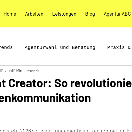
Home
Arbeiten
Leistungen
Blog
Agentur ABC
rends
Agenturwahl und Beratung
Praxis &
10. Juni
9 Min. Lesezeit
es & Inspiration
Agenturleben & Kultur
t Creator: So revolutionie
kenkommunikation
 
on steht 2026 vor einer fundamentalen Transformation. Ei