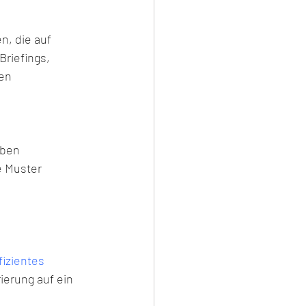
, die auf 
 Briefings, 
en 
eben
te Muster
izientes 
erung auf ein 