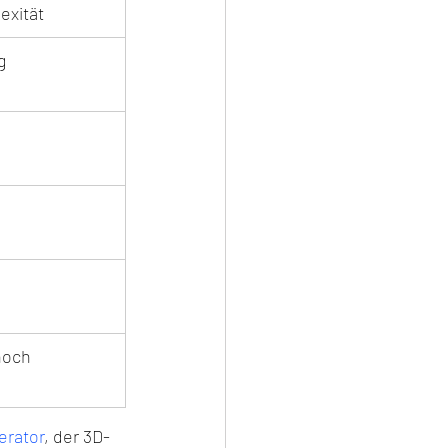
exität
g
hoch
erator
, der 3D-