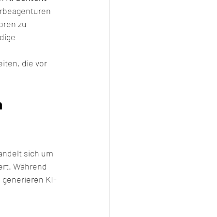
erbeagenturen 
oren zu 
dige 
ten, die vor 
 
andelt sich um 
ert. Während 
 generieren KI-