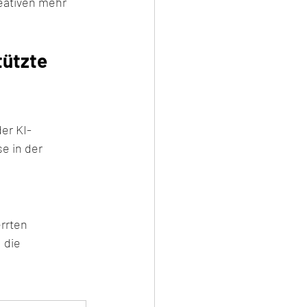
eativen mehr 
ützte 
er KI-
e in der 
rrten 
 die 