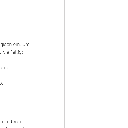
egisch ein, um 
 vielfältig:
tenz
te
n in deren 