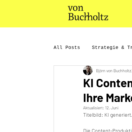
All Posts
Strategie & T
Björn von Buchholtz
KI & Innovation
Cas
KI Conten
Ihre Mar
Aktualisiert:
12. Juni
Titelbild: KI generiert.
Die Content-Produkti