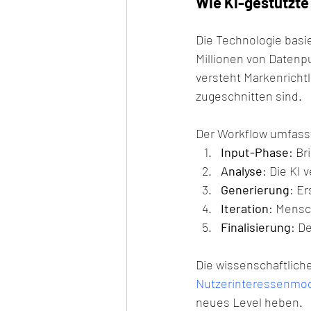
Wie KI-gestützte
Die Technologie basie
Millionen von Datenpu
versteht Markenrichtl
zugeschnitten sind.
Der Workflow umfasst
Input-Phase
: Br
Analyse
: Die KI 
Generierung
: E
Iteration
: Mensc
Finalisierung
: D
Die wissenschaftliche
Nutzerinteressenmod
neues Level heben.