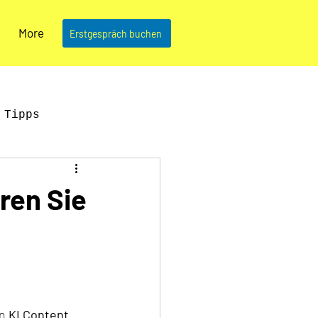
More
Erstgespräch buchen
 Tipps
News & Updates
ren Sie
n 
KI Content 