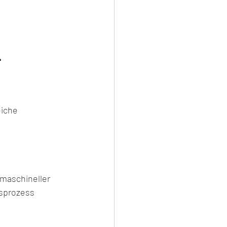
-
eiche 
maschineller 
gsprozess 