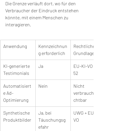
Die Grenze verläuft dort, wo für den 
Verbraucher der Eindruck entstehen 
könnte, mit einem Menschen zu 
interagieren.
Anwendung
Kennzeichnun
Rechtliche 
g erforderlich
Grundlage
KI-generierte 
Ja
EU-KI-VO Art. 
Testimonials
52
Automatisiert
Nein
Nicht 
e Ad-
verbrauchersi
Optimierung
chtbar
Synthetische 
Ja, bei 
UWG + EU-KI-
Produktbilder
Täuschungsg
VO
efahr