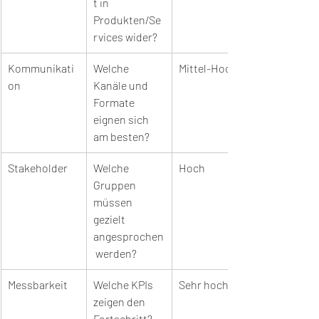
t in 
Produkten/Se
rvices wider?
Kommunikati
Welche 
Mittel-Hoch
on
Kanäle und 
Formate 
eignen sich 
am besten?
Stakeholder
Welche 
Hoch
Gruppen 
müssen 
gezielt 
angesprochen
 werden?
Messbarkeit
Welche KPIs 
Sehr hoch
zeigen den 
Fortschritt?