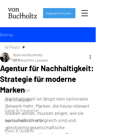
Erstgespräch buchen
Beitrag
All Posts
Björn von Buchholtz
All Posts
23. März
9 Min. Lesezeit
Agentur für Nachhaltigkeit:
Strategie & Trends
Strategie für moderne
Agenturwahl und Beratung
Marken
Praxis & Tipps
Nachhaltigkeit ist längst kein optionales 
KI & Innovation
Beiwerk mehr. Marken, die heute relevant 
Cases & Inspiration
bleiben wollen, müssen zeigen, wie sie 
wirtschaftlich erfolgreich sind und 
Agenturleben & Kultur
gleichzeitig gesellschaftliche 
News & Updates