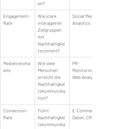
en?
Engagement-
Wie stark 
Social Media 
Rate
interagieren 
Analytics
Zielgruppen 
mit 
Nachhaltigkei
tscontent?
Medienreichw
Wie viele 
PR-
eite
Menschen 
Monitoring, 
erreicht die 
Web Analytics
Nachhaltigkei
tskommunika
tion?
Conversion-
Führt 
E-Commerce-
Rate
Nachhaltigkei
Daten, CRM
tskommunika