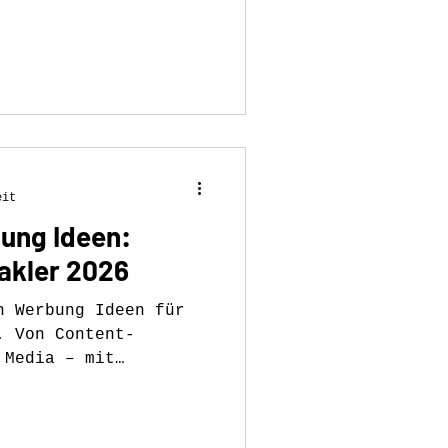
raxisnah erklärt.
eit
ung Ideen:
Makler 2026
n Werbung Ideen für
. Von Content-
 Media – mit
lgreichen Kampagne.