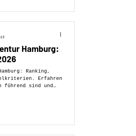
eit
entur Hamburg:
2026
Hamburg: Ranking,
hlkriterien. Erfahren
n führend sind und
edeutet.