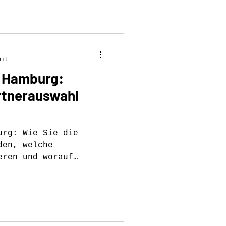
eit
a Hamburg:
rtnerauswahl
urg: Wie Sie die
den, welche
eren und worauf
ernehmen achten