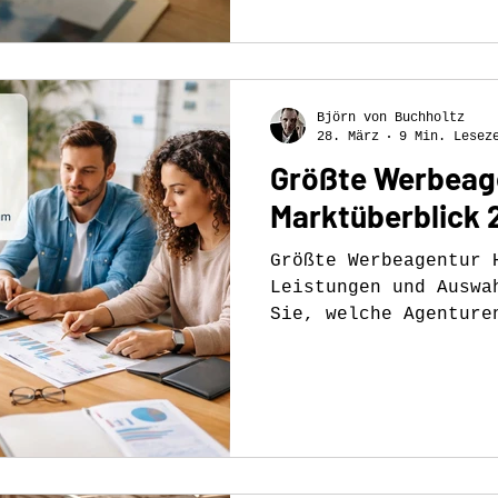
Björn von Buchholtz
28. März
9 Min. Lesez
Größte Werbeag
Marktüberblick 
Größte Werbeagentur 
Leistungen und Auswa
Sie, welche Agenture
was Größe wirklich b