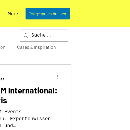
More
Erstgespräch buchen
ion
Cases & Inspiration
eit
 International:
is
M-Events
en. Expertenwissen
n und