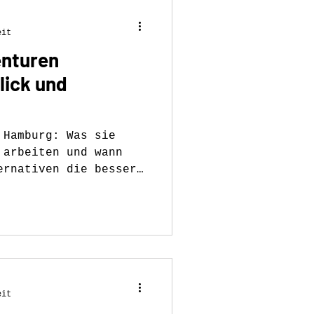
eit
nturen
lick und
 Hamburg: Was sie
 arbeiten und wann
ernativen die bessere
.
eit