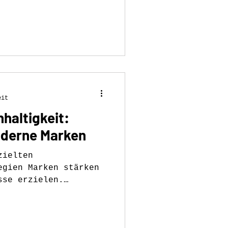
eit
haltigkeit:
oderne Marken
zielten
egien Marken stärken
sse erzielen.
entscheider.