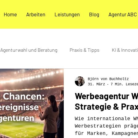
Home
Arbeiten
Leistungen
Blog
Agentur ABC
Agenturwahl und Beratung
Praxis & Tipps
KI & Innovat
 & Updates
Björn von Buchholtz
31. März
7 Min. Lesez
Werbeagentur WM
Strategie & Prax
Wie internationale W
Werbestrategien präg
für Marken, Kampagne