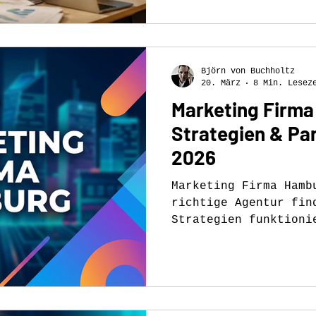
Björn von Buchholtz
20. März
8 Min. Lesez
Marketing Firm
Strategien & Pa
2026
Marketing Firma Hamb
richtige Agentur fin
Strategien funktioni
mittelständische Unt
sollten.