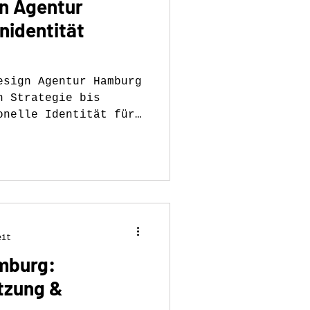
n Agentur
identität
esign Agentur Hamburg
n Strategie bis
onelle Identität für
hrung.
eit
mburg:
tzung &