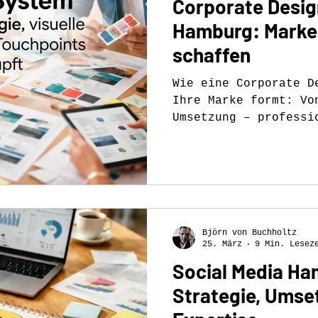
Corporate Desig
Hamburg: Marken
schaffen
Wie eine Corporate D
Ihre Marke formt: Vo
Umsetzung – professi
nachhaltige Markenfü
Björn von Buchholtz
25. März
9 Min. Lesez
Social Media Ha
Strategie, Umse