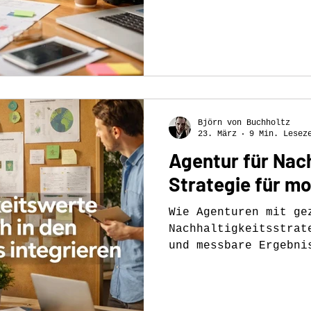
messbare Ergebnisse.
Björn von Buchholtz
23. März
9 Min. Lesez
Agentur für Nach
Strategie für m
Wie Agenturen mit ge
Nachhaltigkeitsstrat
und messbare Ergebni
Praxisnah für Marken