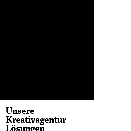
Marke
stärken
Wir festigen Ihre Marke
durch einzigartiges Design,
und konsistente Botschaften,
die Vertrauen und Wieder-
erkennung schaffen.
Unsere
Kreativagentur
Lösungen