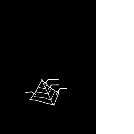
steigern
Durch gezieltes Branding,
innovative Kampagnen und
strategische Präsenz fördern
wir nachhaltig die Steigerung
der Markenbekanntheit.