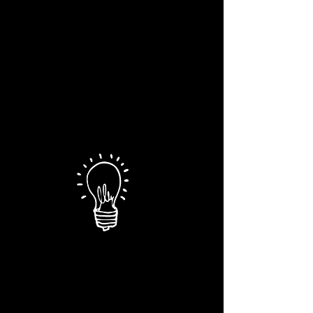
Mit maßgeschneiderten
Marketingstrategien und
kreativen Ansätzen helfen
wir,
neue Kunden effektiv
zu
gewinnen und zu binden.
Bekanntheit